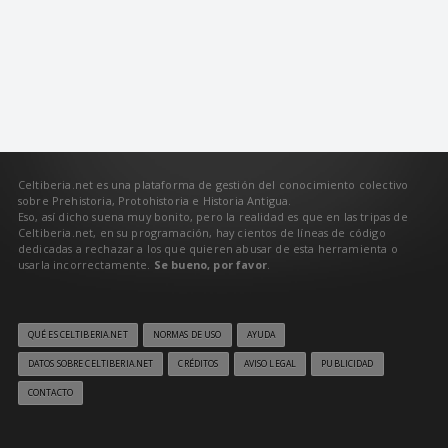
Celtiberia.net es una plataforma de gestión del conocimiento colectivo
sobre Prehistoria, Protohistoria e Historia Antigua.
Eso, así dicho suena muy bonito, pero la realidad es que en las tripas de
Celtiberia.net, en su programación, hay cientos de líneas de código
dedicadas a rechazar a los que quieren abusar de esta herramienta o
usarla incorrectamente.
Se bueno, por favor
.
QUÉ ES CELTIBERIA.NET
NORMAS DE USO
AYUDA
DATOS SOBRE CELTIBERIA.NET
CRÉDITOS
AVISO LEGAL
PUBLICIDAD
CONTACTO