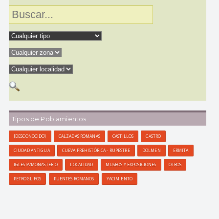
Tipos de Poblamientos
[DESCONOCIDO]
CALZADAS ROMANAS
CASTILLOS
CASTRO
CIUDAD ANTIGUA
CUEVA PREHISTÓRICA - RUPESTRE
DOLMEN
ERMITA
IGLESIA/MONASTERIO
LOCALIDAD
MUSEOS Y EXPOSICIONES
OTROS
PETROGLIFOS
PUENTES ROMANOS
YACIMIENTO