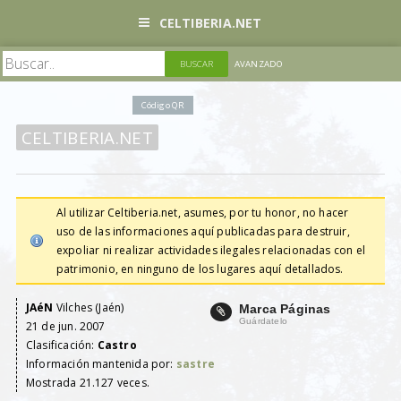
CELTIBERIA.NET
AVANZADO
Código QR
CELTIBERIA.NET
Al utilizar Celtiberia.net, asumes, por tu honor, no hacer
uso de las informaciones aquí publicadas para destruir,
expoliar ni realizar actividades ilegales relacionadas con el
patrimonio, en ninguno de los lugares aquí detallados.
JAéN
Vilches (Jaén)
Marca Páginas
Guárdatelo
21 de jun. 2007
Clasificación:
Castro
Información mantenida por:
sastre
Mostrada 21.127 veces.