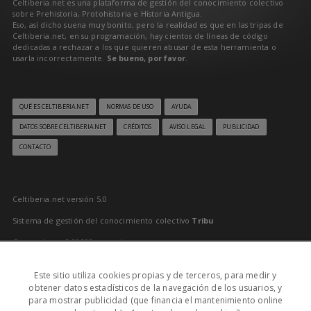
Celtiberia.net es una plataforma de gestión del conocimiento colectivo
sobre Prehistoria, Protohistoria e Historia Antigua.
Eso, así dicho suena muy bonito, pero la realidad es que en las tripas de
Celtiberia.net, en su programación, hay cientos de líneas de código
dedicadas a rechazar a los que quieren abusar de esta herramienta o
usarla incorrectamente.
Se bueno, por favor
.
QUÉ ES CELTIBERIA.NET
NORMAS DE USO
AYUDA
DATOS SOBRE CELTIBERIA.NET
CRÉDITOS
AVISO LEGAL
PUBLICIDAD
CONTACTO
Celtiberia.net versión 5.0
Sistema de gestión del conocimiento colectivo
Tribu
Generado en 0,00000 segundos
Último reciclado: 10/08/2026 12:00:03
Este sitio utiliza cookies propias y de terceros, para medir y
0
obtener datos estadísticos de la navegación de los usuarios, y
para mostrar publicidad (que financia el mantenimiento online
MD: 10/08/2026 15:22:05