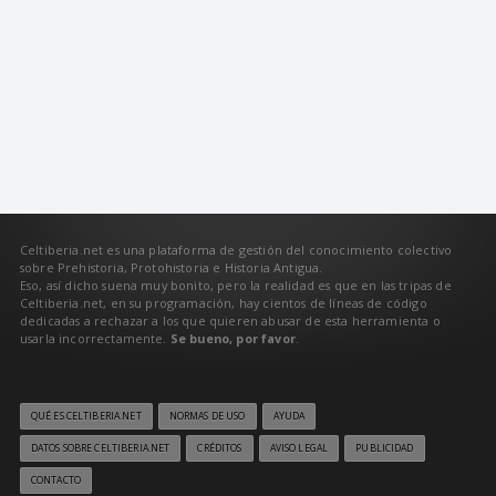
Celtiberia.net es una plataforma de gestión del conocimiento colectivo
sobre Prehistoria, Protohistoria e Historia Antigua.
Eso, así dicho suena muy bonito, pero la realidad es que en las tripas de
Celtiberia.net, en su programación, hay cientos de líneas de código
dedicadas a rechazar a los que quieren abusar de esta herramienta o
usarla incorrectamente.
Se bueno, por favor
.
QUÉ ES CELTIBERIA.NET
NORMAS DE USO
AYUDA
DATOS SOBRE CELTIBERIA.NET
CRÉDITOS
AVISO LEGAL
PUBLICIDAD
CONTACTO