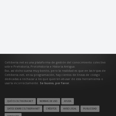
Celtiberia.net es una plataforma de gestión del conocimiento colectivo
sobre Prehistoria, Protohistoria e Historia Antigua.
Eso, así dicho suena muy bonito, pero la realidad es que en las tripas de
Celtiberia.net, en su programación, hay cientos de líneas de código
dedicadas a rechazar a los que quieren abusar de esta herramienta o
usarla incorrectamente.
Se bueno, por favor
.
QUÉ ES CELTIBERIA.NET
NORMAS DE USO
AYUDA
DATOS SOBRE CELTIBERIA.NET
CRÉDITOS
AVISO LEGAL
PUBLICIDAD