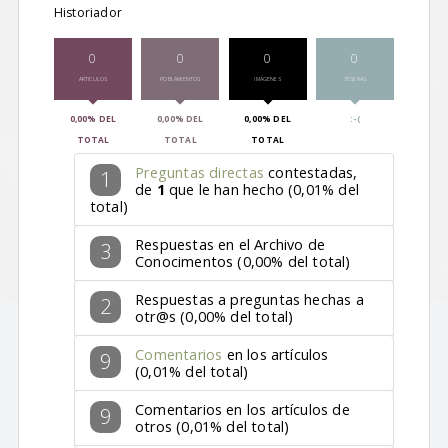
Historiador
0
0
0
0
ARTICULOS
POBLAMIENTOS
IMÁGENES
TÉSERAS
0,00% DEL
0,00% DEL
0,00% DEL
:-(
TOTAL
TOTAL
TOTAL
Preguntas directas
contestadas,
1
de
1
que le han hecho (0,01% del
total)
Respuestas en el Archivo de
3
Conocimentos (0,00% del total)
Respuestas a preguntas hechas a
2
otr@s (0,00% del total)
Comentarios
en los artículos
9
(0,01% del total)
Comentarios en los artículos de
9
otros (0,01% del total)