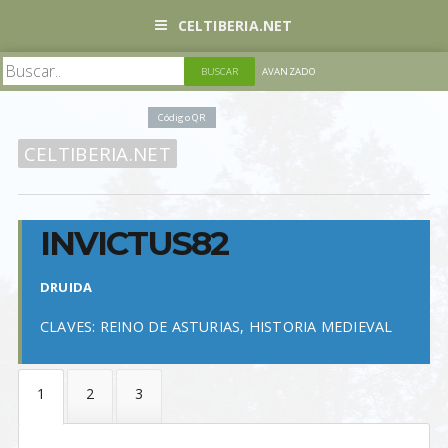
CELTIBERIA.NET
AVANZADO
Código QR
CELTIBERIA.NET
INVICTUS82
DRUIDA
CLAVES: REINO DE ASTURIAS, HISTORIA MEDIEVAL