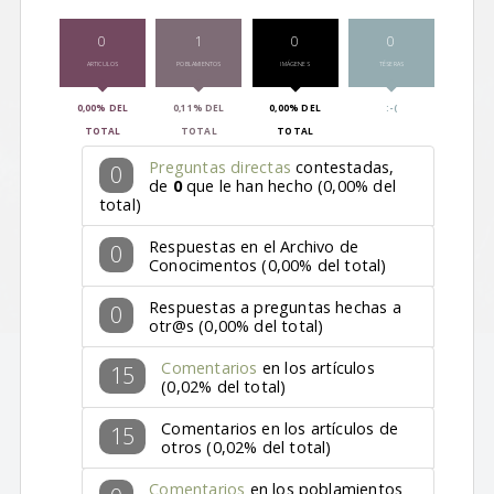
0
1
0
0
ARTICULOS
POBLAMIENTOS
IMÁGENES
TÉSERAS
0,00% DEL
0,11% DEL
0,00% DEL
:-(
TOTAL
TOTAL
TOTAL
Preguntas directas
contestadas,
0
de
0
que le han hecho (0,00% del
total)
Respuestas en el Archivo de
0
Conocimentos (0,00% del total)
Respuestas a preguntas hechas a
0
otr@s (0,00% del total)
Comentarios
en los artículos
15
(0,02% del total)
Comentarios en los artículos de
15
otros (0,02% del total)
Comentarios
en los poblamientos