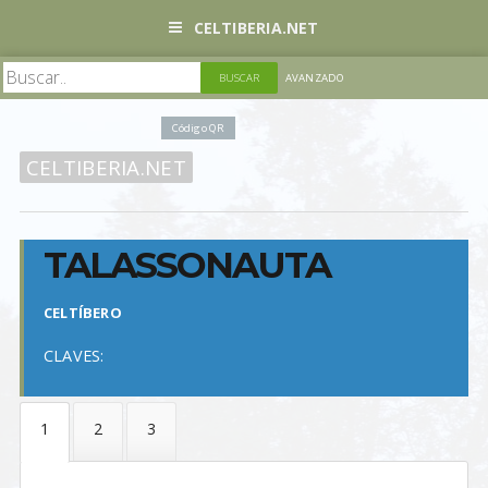
CELTIBERIA.NET
AVANZADO
Código QR
CELTIBERIA.NET
TALASSONAUTA
CELTÍBERO
CLAVES: