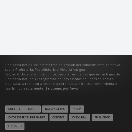
Celtiberia.net es una plataforma de gestión del conocimiento colectivo
sobre Prehistoria, Protohistoria e Historia Antigua.
Eso, así dicho suena muy bonito, pero la realidad es que en las tripas de
Celtiberia.net, en su programación, hay cientos de líneas de código
dedicadas a rechazar a los que quieren abusar de esta herramienta o
usarla incorrectamente.
Se bueno, por favor
.
QUÉ ES CELTIBERIA.NET
NORMAS DE USO
AYUDA
DATOS SOBRE CELTIBERIA.NET
CRÉDITOS
AVISO LEGAL
PUBLICIDAD
CONTACTO