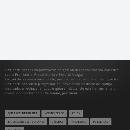
Celtiberia.net es una plataforma de gestión del conocimiento colectivo
sobre Prehistoria, Protohistoria e Historia Antigua.
Eso, así dicho suena muy bonito, pero la realidad es que en las tripas de
Celtiberia.net, en su programación, hay cientos de líneas de código
dedicadas a rechazar a los que quieren abusar de esta herramienta o
usarla incorrectamente.
Se bueno, por favor
.
QUÉ ES CELTIBERIA.NET
NORMAS DE USO
AYUDA
DATOS SOBRE CELTIBERIA.NET
CRÉDITOS
AVISO LEGAL
PUBLICIDAD