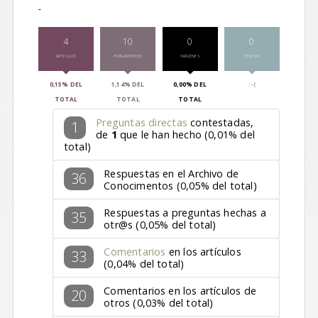
-
4
10
0
0
ARTICULOS
POBLAMIENTOS
IMÁGENES
TÉSERAS
0,15% DEL
1,14% DEL
0,00% DEL
:-(
TOTAL
TOTAL
TOTAL
Preguntas directas
contestadas,
1
de
1
que le han hecho (0,01% del
total)
Respuestas en el Archivo de
36
Conocimentos (0,05% del total)
Respuestas a preguntas hechas a
35
otr@s (0,05% del total)
Comentarios
en los artículos
33
(0,04% del total)
Comentarios en los artículos de
20
otros (0,03% del total)