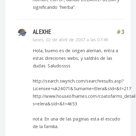
significando “hierba”.
ALEXHE
#3
lunes, 02 de abril de 2007 a las 07:49
Hola, bueno es de origen aleman, entra a
estas direciones webs, y saldrás de las
dudas. Saludossss
http://search.swyrich.com/searchresults.asp?
Licensee=uk24071&Surname=Elera&sId=&t=217
http://www.houseofnames.com/coatofarms_detail
s=elera&sId=&t=4653
nota: En una de las paginas esta el escudo
de la familia.