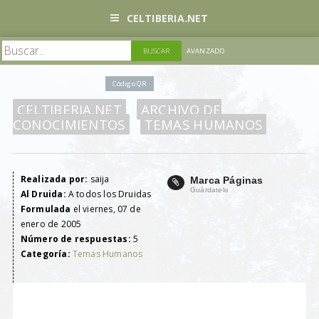
CELTIBERIA.NET
AVANZADO
Código QR
CELTIBERIA.NET
ARCHIVO DE
CONOCIMIENTOS
TEMAS HUMANOS
Realizada por:
saija
Marca Páginas
Guárdatelo
Al Druida:
A todos los Druidas
Formulada
el viernes, 07 de
enero de 2005
Número de respuestas:
5
Categoría:
Temas Humanos