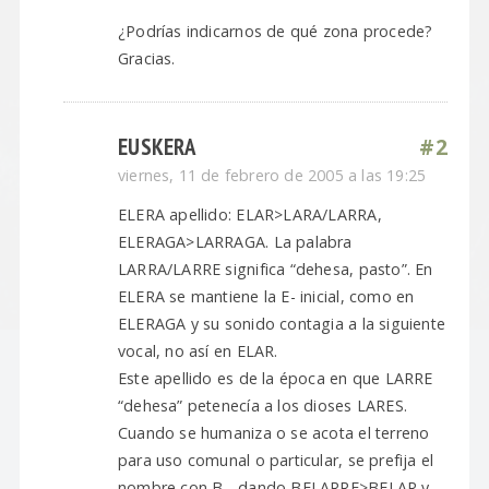
¿Podrías indicarnos de qué zona procede?
Gracias.
EUSKERA
#2
viernes, 11 de febrero de 2005 a las 19:25
ELERA apellido: ELAR>LARA/LARRA,
ELERAGA>LARRAGA. La palabra
LARRA/LARRE significa “dehesa, pasto”. En
ELERA se mantiene la E- inicial, como en
ELERAGA y su sonido contagia a la siguiente
vocal, no así en ELAR.
Este apellido es de la época en que LARRE
“dehesa” petenecía a los dioses LARES.
Cuando se humaniza o se acota el terreno
para uso comunal o particular, se prefija el
nombre con B-, dando BELARRE>BELAR y