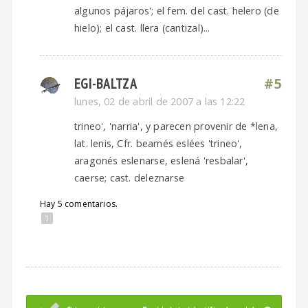
algunos pájaros'; el fem. del cast. helero (de
hielo); el cast. llera (cantizal)...
EGI-BALTZA
#5
lunes, 02 de abril de 2007 a las 12:22
trineo', 'narria', y parecen provenir de *lena,
lat. lenis, Cfr. bearnés eslées 'trineo',
aragonés eslenarse, eslená 'resbalar',
caerse; cast. deleznarse
Hay 5 comentarios.
1