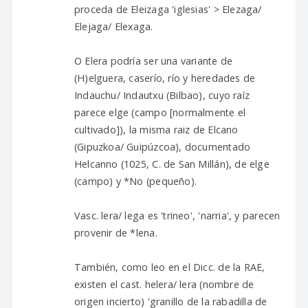
proceda de Eleizaga 'iglesias' > Elezaga/
Elejaga/ Elexaga.
O Elera podría ser una variante de
(H)elguera, caserío, río y heredades de
Indauchu/ Indautxu (Bilbao), cuyo raíz
parece elge (campo [normalmente el
cultivado]), la misma raiz de Elcano
(Gipuzkoa/ Guipúzcoa), documentado
Helcanno (1025, C. de San Millán), de elge
(campo) y *No (pequeño).
Vasc. lera/ lega es 'trineo', 'narria', y parecen
provenir de *lena.
También, como leo en el Dicc. de la RAE,
existen el cast. helera/ lera (nombre de
origen incierto) 'granillo de la rabadilla de