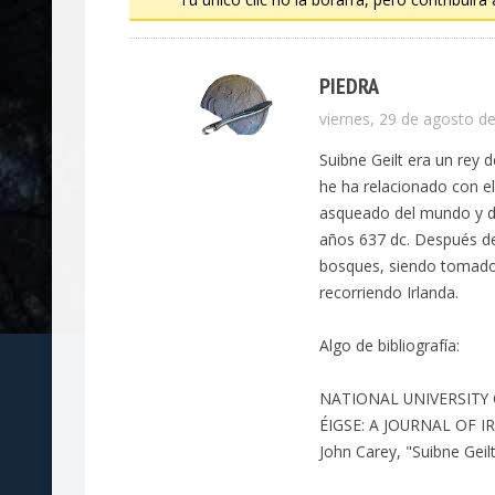
PIEDRA
viernes, 29 de agosto de
Suibne Geilt era un rey
he ha relacionado con el
asqueado del mundo y de
años 637 dc. Después de 
bosques, siendo tomado 
recorriendo Irlanda.
Algo de bibliografía:
NATIONAL UNIVERSITY
ÉIGSE: A JOURNAL OF I
John Carey, "Suibne Geilt