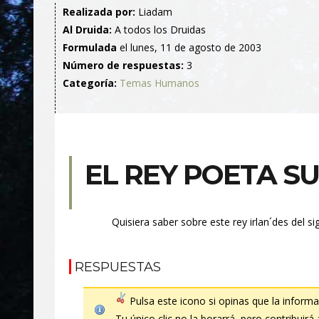
Realizada por:
Liadam
Al Druida:
A todos los Druidas
Formulada
el lunes, 11 de agosto de 2003
Número de respuestas:
3
Categoría:
Temas Humanos
EL REY POETA SU
Quisiera saber sobre este rey irlan´des del 
RESPUESTAS
Pulsa este icono si opinas que la informac
Tu único clic no la borarrá, pero contribuirá