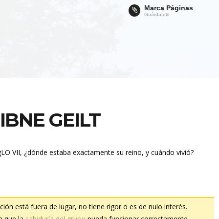
Marca Páginas
Guárdatelo
IBNE GEILT
sigLO VII, ¿dónde estaba exactamente su reino, y cuándo vivió?
ión está fuera de lugar, no tiene rigor o es de nulo interés.
 a que la
sabiduría del grupo
pueda funcionar correctamente.