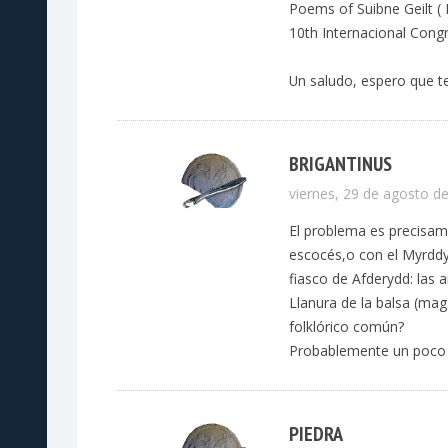
Poems of Suibne Geilt ( 
10th Internacional Congre
Un saludo, espero que te
BRIGANTINUS
viernes, 29 de agosto de
El problema es precisam
escocés,o con el Myrddy
fiasco de Afderydd: las 
Llanura de la balsa (mag
folklórico común?
Probablemente un poco d
PIEDRA