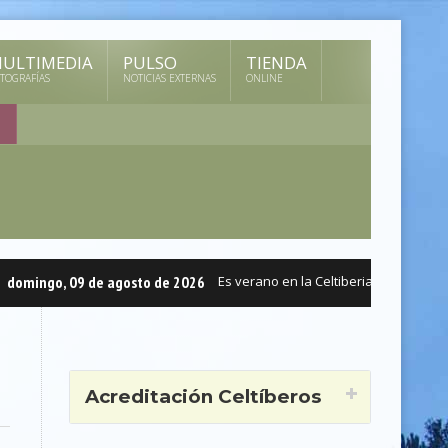
ULTIMEDIA
PULSO
TIENDA
TOGRAFÍAS
NOTICIAS EXTERNAS
ONLINE
omingo, 09 de agosto de 2026
Es verano en la Celtiberia.
Celtiber
Acreditación Celtíberos