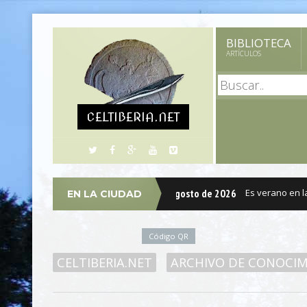
BIBLIOTECA
ARTÍCULOS
CELTIBERIA.NET
domingo, 09 de agosto de 2026
Es verano en la Ce
EN LA CIUDAD
Código QR
CELTIBERIA.NET
ARCHIVO DE CONOCI