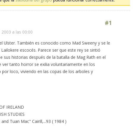
#1
 2003 a las 00:00
 del Ulster. También es conocido como Mad Sweeny y se le
 Lailokere escocés. Parece ser que este rey se sintió
 sus historias después de la batalla de Mag Rath en el
ver tanto horror se exilia voluntariamente en los
por loco, viviendo en las copas de los arboles y
 OF IRELAND
RISH STUDIES
 and Tuan Mac" Cairill,...93 ( 1984 )