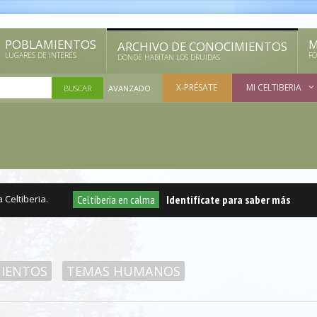
POBLAMIENTOS
M
ARCHIVO DE CONOCIMIENTOS
LUGARES DE INTERÉS
FO
DONDE HABITAN LOS DRUIDAS
X-PRÉSATE
MI CELTIBERIA
AVANZADO
ltiberia.
Celtiberia en calma
Identifícate para saber más
d
MIENTOS
TEMAS HUMANOS