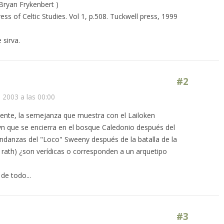
Bryan Frykenbert )
ss of Celtic Studies. Vol 1, p.508. Tuckwell press, 1999
 sirva.
#2
 2003 a las 00:00
ente, la semejanza que muestra con el Lailoken
n que se encierra en el bosque Caledonio después del
andanzas del "Loco" Sweeny después de la batalla de la
 rath) ¿son verídicas o corresponden a un arquetipo
e todo...
#3