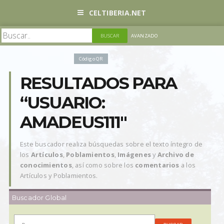
CELTIBERIA.NET
AVANZADO
Código QR
RESULTADOS PARA
“USUARIO:
AMADEUS111"
Este buscador realiza búsquedas sobre el texto íntegro de
los
Artículos
,
Poblamientos
,
Imágenes
y
Archivo de
conocimientos
, así como sobre los
comentarios
a los
Artículos y Poblamientos.
Buscador Global