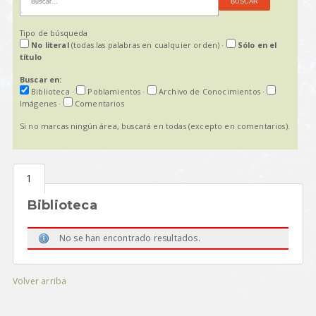
Tipo de búsqueda
No literal
(todas las palabras en cualquier orden)
·
Sólo en el
título
Buscar en:
Biblioteca
·
Poblamientos
·
Archivo de Conocimientos
·
Imágenes
·
Comentarios
Si no marcas ningún área, buscará en todas (excepto en comentarios).
Biblioteca
No se han encontrado resultados.
Volver arriba