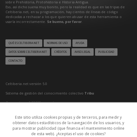
sobre Prehistoria, Protohistoria e Historia Antigua.
Eso, así dicho suena muy bonito, pero la realidad es que en las tripas de
Celtiberia.net, en su programación, hay cientos de líneas de código
dedicadas a rechazar a los que quieren abusar de esta herramienta o
usarla incorrectamente.
Se bueno, por favor
.
QUÉ ES CELTIBERIA.NET
NORMAS DE USO
AYUDA
DATOS SOBRE CELTIBERIA.NET
CRÉDITOS
AVISO LEGAL
PUBLICIDAD
CONTACTO
Celtiberia.net versión 5.0
Sistema de gestión del conocimiento colectivo
Tribu
Generado en 0,00000 segundos
Último reciclado: 08/08/2026 12:00:00
Este sitio utiliza cookies propias y de terceros, para medir y
0
obtener datos estadísticos de la navegación de los usuarios, y
para mostrar publicidad (que financia el mantenimiento online
MD: 08/08/2026 17:10:00
de esta web). ¿Aceptas el uso de cookies?