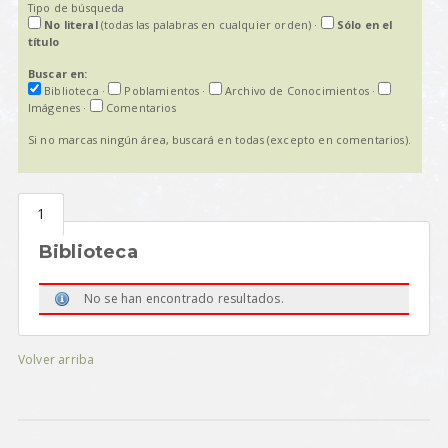
Tipo de búsqueda
No literal
(todas las palabras en cualquier orden)
·
Sólo en el
título
Buscar en:
Biblioteca
·
Poblamientos
·
Archivo de Conocimientos
·
Imágenes
·
Comentarios
Si no marcas ningún área, buscará en todas (excepto en comentarios).
Biblioteca
No se han encontrado resultados.
Volver arriba