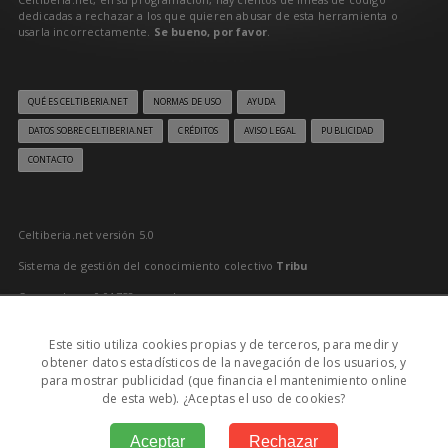
dedicadas a rechazar a los que quieren abusar de esta herramienta o
usarla incorrectamente.
Se bueno, por favor
.
QUÉ ES CELTIBERIA.NET
NORMAS DE USO
AYUDA
DATOS SOBRE CELTIBERIA.NET
CRÉDITOS
AVISO LEGAL
PUBLICIDAD
CONTACTO
Celtiberia.net versión 5.0
Sistema de gestión del conocimiento colectivo
Tribu
Generado en 0,01758 segundos
Último reciclado: 06/08/2026 6:00:00
Este sitio utiliza cookies propias y de terceros, para medir y
0
obtener datos estadísticos de la navegación de los usuarios, y
para mostrar publicidad (que financia el mantenimiento online
MD: 06/08/2026 6:43:00
de esta web). ¿Aceptas el uso de cookies?
Aceptar
Rechazar