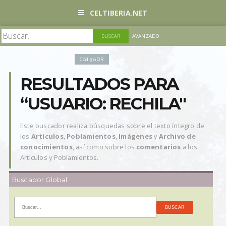
CELTIBERIA.NET
AVANZADO
Código QR
RESULTADOS PARA
“USUARIO: RECHILA"
Este buscador realiza búsquedas sobre el texto íntegro de
los
Artículos
,
Poblamientos
,
Imágenes
y
Archivo de
conocimientos
, así como sobre los
comentarios
a los
Artículos y Poblamientos.
Buscador Global