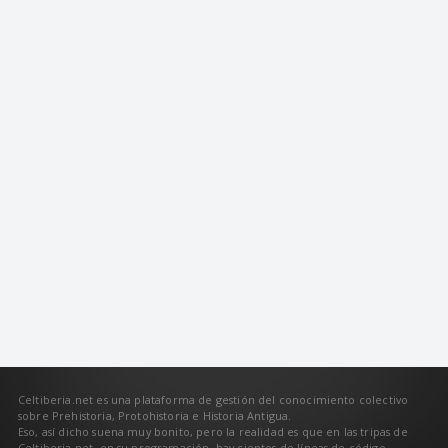
Celtiberia.net es una plataforma de gestión del conocimiento colectivo
sobre Prehistoria, Protohistoria e Historia Antigua.
Eso, así dicho suena muy bonito, pero la realidad es que en las tripas de
Celtiberia.net, en su programación, hay cientos de líneas de código