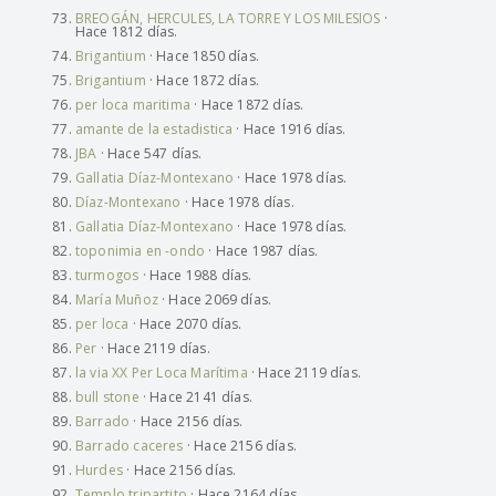
BREOGÁN, HERCULES, LA TORRE Y LOS MILESIOS
·
Hace 1812 días.
Brigantium
· Hace 1850 días.
Brigantium
· Hace 1872 días.
per loca maritima
· Hace 1872 días.
amante de la estadistica
· Hace 1916 días.
JBA
· Hace 547 días.
Gallatia Díaz-Montexano
· Hace 1978 días.
Díaz-Montexano
· Hace 1978 días.
Gallatia Díaz-Montexano
· Hace 1978 días.
toponimia en -ondo
· Hace 1987 días.
turmogos
· Hace 1988 días.
María Muñoz
· Hace 2069 días.
per loca
· Hace 2070 días.
Per
· Hace 2119 días.
la via XX Per Loca Marítima
· Hace 2119 días.
bull stone
· Hace 2141 días.
Barrado
· Hace 2156 días.
Barrado caceres
· Hace 2156 días.
Hurdes
· Hace 2156 días.
Templo tripartito
· Hace 2164 días.