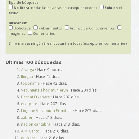
Tipo de búsqueda
No literal
(todas las palabras en cualquier orden)
·
Sólo en el
título
Buscar en:
Biblioteca
·
Poblamientos
·
Archivo de Conocimientos
·
Imágenes
·
Comentarios
Si no marcas ningún área, buscará en todas (excepto en comentarios).
Últimas 100 búsquedas
Aranga
· Hace 9 horas.
llingua
· Hace 42 días.
toponimia
· Hace 42 días.
Vecuniensis hoc munierun
· Hace 204 días.
Bernat Etxepare
· Hace 207 días.
etxepare
· Hace 207 días.
Linguae Vasconum Primitiae
· Hace 207 días.
xabier
· Hace 213 días.
nacion cantabra
· Hace 213 días.
A.M.Canto
· Hace 216 días.
euskera
· Hace 216 días.