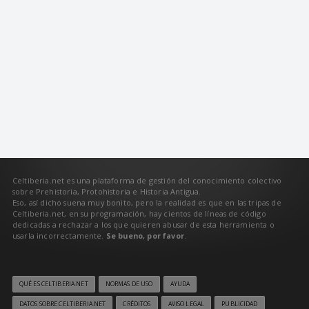
Celtiberia.net es una plataforma de gestión del conocimiento colectivo
sobre Prehistoria, Protohistoria e Historia Antigua.
Eso, así dicho suena muy bonito, pero la realidad es que en las tripas de
Celtiberia.net, en su programación, hay cientos de líneas de código
dedicadas a rechazar a los que quieren abusar de esta herramienta o
usarla incorrectamente.
Se bueno, por favor
.
QUÉ ES CELTIBERIA.NET
NORMAS DE USO
AYUDA
DATOS SOBRE CELTIBERIA.NET
CRÉDITOS
AVISO LEGAL
PUBLICIDAD