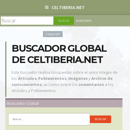
CELTIBERIA.NET
AVANZADO
Código QR
BUSCADOR GLOBAL
DE CELTIBERIA.NET
Este buscador realiza búsquedas sobre el texto íntegro de
los
Artículos
,
Poblamientos
,
Imágenes
y
Archivo de
conocimientos
, así como sobre los
comentarios
a los
Artículos y Poblamientos.
Buscador Global