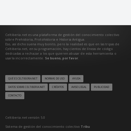
Celtiberia.net es una plataforma de gestión del conocimiento colectivo
sobre Prehistoria, Protohistoria e Historia Antigua.
Eso, así dicho suena muy bonito, pero la realidad es que en las tripas de
Celtiberia.net, en su programación, hay cientos de líneas de código
dedicadas a rechazar a los que quieren abusar de esta herramienta o
usarla incorrectamente.
Se bueno, por favor
.
QUÉ ES CELTIBERIA.NET
NORMAS DE USO
AYUDA
DATOS SOBRE CELTIBERIA.NET
CRÉDITOS
AVISO LEGAL
PUBLICIDAD
CONTACTO
Celtiberia.net versión 5.0
Sistema de gestión del conocimiento colectivo
Tribu