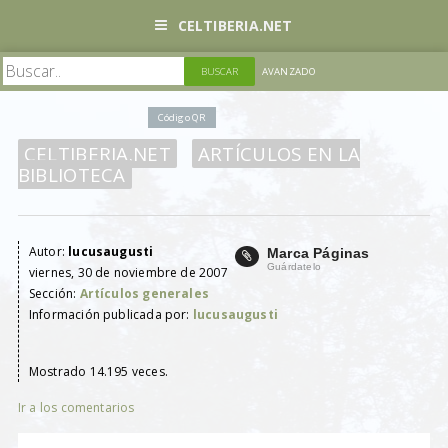
CELTIBERIA.NET
AVANZADO
Código QR
CELTIBERIA.NET
ARTÍCULOS EN LA
BIBLIOTECA
Autor:
lucusaugusti
Marca Páginas
Guárdatelo
viernes, 30 de noviembre de 2007
Sección:
Artículos generales
Información publicada por:
lucusaugusti
Mostrado 14.195 veces.
Ir a los comentarios