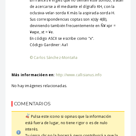
En francés e inglés que no tienten este sonido, tratan
de acercarse a él mediante el dígrafo KH, con la
oclusiva-velar-sorda K más la aspirada-sorda H.
Sus correspondencias coptas son x(s)y 4(B),
deviniendo también frecuentemente en Ñ¥ xpr =
¥wpe, xt = ¥e.
En código ASCII se escribe como "x".
Código Gardiner: Aa1
© Carlos Sánchez-Montaña
Más informacióen en:
http://www.callisianus.info
No hay imágenes relacionadas.
COMENTARIOS
Pulsa este icono si opinas que la información
está fuera de lugar, no tiene rigor o es de nulo
interés.
Tu único clic no la borarrá, pero contribuirá a que la