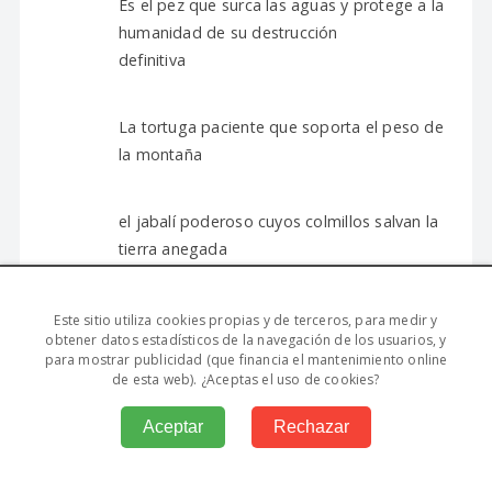
Es el pez que surca las aguas y protege a la
humanidad de su destrucción
definitiva
La tortuga paciente que soporta el peso de
la montaña
el jabalí poderoso cuyos colmillos salvan la
tierra anegada
Es el hombre león, un enano, Rama,
Este sitio utiliza cookies propias y de terceros, para medir y
obtener datos estadísticos de la navegación de los usuarios, y
liberador de los hombres
para mostrar publicidad (que financia el mantenimiento online
de esta web). ¿Aceptas el uso de cookies?
Es Krishna
Aceptar
Rechazar
Será el jinete portador de la espada