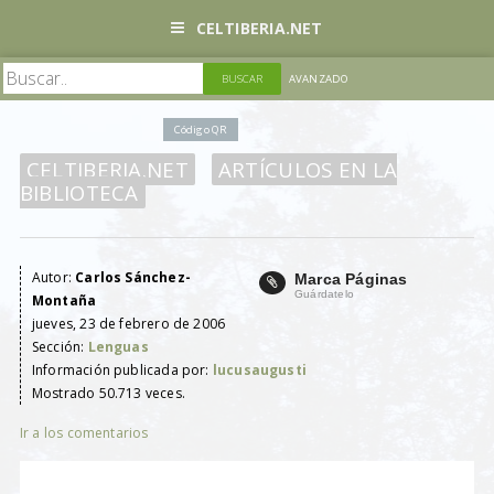
CELTIBERIA.NET
AVANZADO
Código QR
CELTIBERIA.NET
ARTÍCULOS EN LA
BIBLIOTECA
Autor:
Carlos Sánchez-
Marca Páginas
Guárdatelo
Montaña
jueves, 23 de febrero de 2006
Sección:
Lenguas
Información publicada por:
lucusaugusti
Mostrado 50.713 veces.
Ir a los comentarios